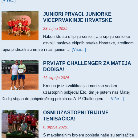
[Više...]
about
TRI
NASLOVA
JUNIORI PRVACI, JUNIORKE
HRVATSKIH
VICEPRVAKINJE HRVATSKE
PRVAKA
23. rujna 2025.
Nakon što su u lipnju seniori, a u srpnju seniorke
osvojili naslove ekipnih prvaka Hrvatske, sredinom
rujna pridružili su im se i naši juniori …
[Više...]
about
JUNIORI
PRVACI,
PRVI ATP CHALLENGER ZA MATEJA
JUNIORKE
DODIGA!
VICEPRVAKINJE
13. srpnja 2025.
HRVATSKE
Krenuo je iz kvalifikacija i nanizao sedam
uzastopnih pobjeda! Eto, tim je putem naš Matej
Dodig stigao do pobjedničkog pokala na ATP Challengeru …
[Više...]
about
PRVI
ATP
OSMI UZASTOPNI TRIJUMF
CHALL
TENISAČICA!
ZA
6. srpnja 2025.
MATEJ
S maksimalnim brojem pobjeda naše su tenisačice
DODIG