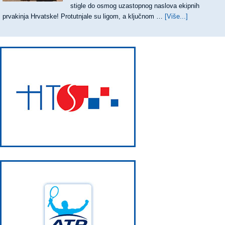
stigle do osmog uzastopnog naslova ekipnih
prvakinja Hrvatske! Protutnjale su ligom, a ključnom …
[Više...]
about
OSMI
UZASTOPN
TRIJUMF
TENISAČIC