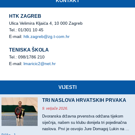
KONTAKT
HTK ZAGREB
Ulica Velimira Kljaića 4, 10 000 Zagreb
Tel.: 01/301 10 45
E-mail:
htk.zagreb@zg.t-com.hr
TENISKA ŠKOLA
Tel.: 098/1786 210
E-mail:
lmaricic2@net.hr
VIJESTI
TRI NASLOVA HRVATSKIH PRVAKA
9. veljače 2026.
Dvoranska državna prvenstva održana tijekom
siječnja, našem su klubu donijela tri pojedinačna
naslova. Prvi je osvojio Jure Domagoj Lukin na …