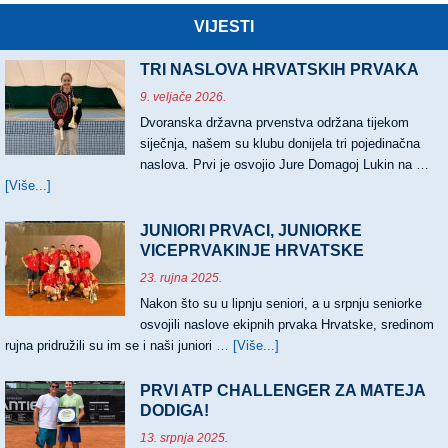
VIJESTI
TRI NASLOVA HRVATSKIH PRVAKA
9. veljače 2026.
Dvoranska državna prvenstva održana tijekom
siječnja, našem su klubu donijela tri pojedinačna
naslova. Prvi je osvojio Jure Domagoj Lukin na …
[Više...]
about
TRI
NASLOVA
JUNIORI PRVACI, JUNIORKE
HRVATSKIH
VICEPRVAKINJE HRVATSKE
PRVAKA
23. rujna 2025.
Nakon što su u lipnju seniori, a u srpnju seniorke
osvojili naslove ekipnih prvaka Hrvatske, sredinom
rujna pridružili su im se i naši juniori …
[Više...]
about
JUNIORI
PRVACI,
PRVI ATP CHALLENGER ZA MATEJA
JUNIORKE
DODIGA!
VICEPRVAKINJE
13. srpnja 2025.