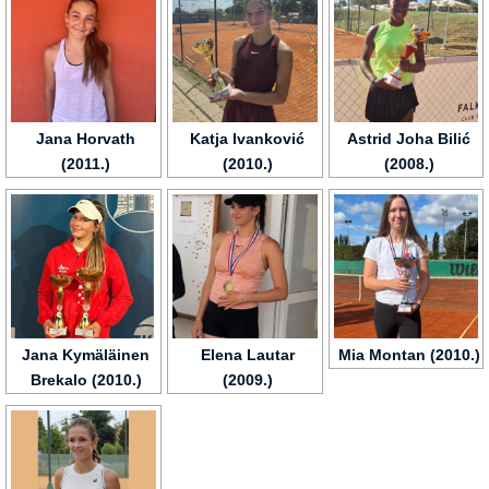
Jana Horvath
Katja Ivanković
Astrid Joha Bilić
(2011.)
(2010.)
(2008.)
Jana Kymäläinen
Elena Lautar
Mia Montan (2010.)
Brekalo (2010.)
(2009.)