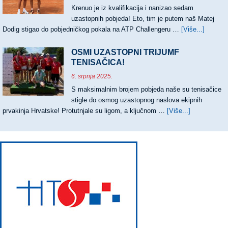
HRVATSKE
Krenuo je iz kvalifikacija i nanizao sedam
uzastopnih pobjeda! Eto, tim je putem naš Matej
Dodig stigao do pobjedničkog pokala na ATP Challengeru …
[Više...]
about
PRVI
ATP
OSMI UZASTOPNI TRIJUMF
CHALL
TENISAČICA!
ZA
6. srpnja 2025.
MATEJ
S maksimalnim brojem pobjeda naše su tenisačice
DODIG
stigle do osmog uzastopnog naslova ekipnih
prvakinja Hrvatske! Protutnjale su ligom, a ključnom …
[Više...]
about
OSMI
UZASTOPN
TRIJUMF
TENISAČIC