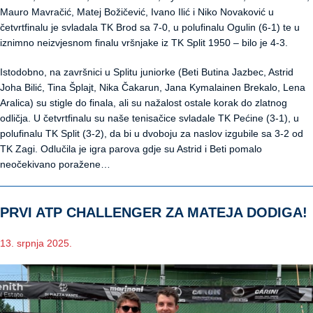
Mauro Mavračić, Matej Božičević, Ivano Ilić i Niko Novaković u
četvrtfinalu je svladala TK Brod sa 7-0, u polufinalu Ogulin (6-1) te u
iznimno neizvjesnom finalu vršnjake iz TK Split 1950 – bilo je 4-3.
Istodobno, na završnici u Splitu juniorke (Beti Butina Jazbec, Astrid
Joha Bilić, Tina Šplajt, Nika Čakarun, Jana Kymalainen Brekalo, Lena
Aralica) su stigle do finala, ali su nažalost ostale korak do zlatnog
odličja. U četvrtfinalu su naše tenisačice svladale TK Pećine (3-1), u
polufinalu TK Split (3-2), da bi u dvoboju za naslov izgubile sa 3-2 od
TK Zagi. Odlučila je igra parova gdje su Astrid i Beti pomalo
neočekivano poražene…
PRVI ATP CHALLENGER ZA MATEJA DODIGA!
13. srpnja 2025.