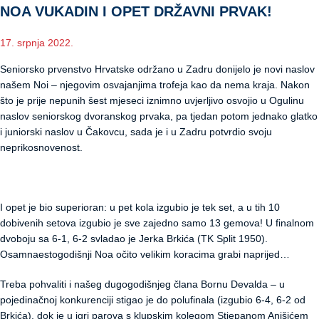
NOA VUKADIN I OPET DRŽAVNI PRVAK!
17. srpnja 2022.
Seniorsko prvenstvo Hrvatske održano u Zadru donijelo je novi naslov
našem Noi – njegovim osvajanjima trofeja kao da nema kraja. Nakon
što je prije nepunih šest mjeseci iznimno uvjerljivo osvojio u Ogulinu
naslov seniorskog dvoranskog prvaka, pa tjedan potom jednako glatko
i juniorski naslov u Čakovcu, sada je i u Zadru potvrdio svoju
neprikosnovenost.
I opet je bio superioran: u pet kola izgubio je tek set, a u tih 10
dobivenih setova izgubio je sve zajedno samo 13 gemova! U finalnom
dvoboju sa 6-1, 6-2 svladao je Jerka Brkića (TK Split 1950).
Osamnaestogodišnji Noa očito velikim koracima grabi naprijed…
Treba pohvaliti i našeg dugogodišnjeg člana Bornu Devalda – u
pojedinačnoj konkurenciji stigao je do polufinala (izgubio 6-4, 6-2 od
Brkića), dok je u igri parova s klupskim kolegom Stjepanom Anišićem