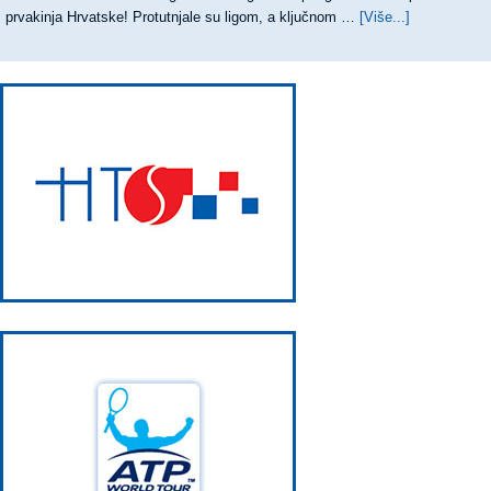
prvakinja Hrvatske! Protutnjale su ligom, a ključnom …
[Više...]
about
OSMI
UZASTOPN
TRIJUMF
TENISAČIC