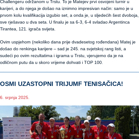
Challengeru održanom u Trstu. To je Matejev prvi osvojeni turnir u
karijeri, a do njega je došao na iznimno impresivan način: samo je u
prvom kolu kvalifikacija izgubio set, a onda je, u sljedećih šest dvoboja,
sve rješavao u dva seta. U finalu je sa 6-3, 6-4 svladao Argentinca
Tirantea, 121. igrača svijeta.
Ovim uspjehom (nekoliko dana prije dvadesetog rođendana) Matej je
došao do renkinga karijere – sad je 245. na svjetskoj rang listi, a
sudeći po ovim rezultatima i igrama u Trstu, vjerujemo da je na
odličnom putu da u skoro vrijeme dohvati i TOP 100.
OSMI UZASTOPNI TRIJUMF TENISAČICA!
6. srpnja 2025.