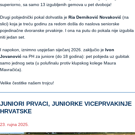
superiorno, sa samo 13 izgubljenih gemova u pet dvoboja!
Drugi pobjednički pokal dohvatila je
Ria Derniković Novaković
(na
slici) koja je treću godinu za redom došla do naslova seniorske
pojedinačne dvoranske prvakinje. I ona na putu do pokala nije izgubila
niti jedan set.
I napokon, iznimno uspješan siječanj 2026. zaključio je
Ivon
Jovanović
na PH za juniore (do 18 godina): pet pobjeda uz gubitak
samo jednog seta (u polufinalu protiv klupskog kolege Maura
Mavračića).
Velike čestitke našem trojcu!
JUNIORI PRVACI, JUNIORKE VICEPRVAKINJE
HRVATSKE
23. rujna 2025.