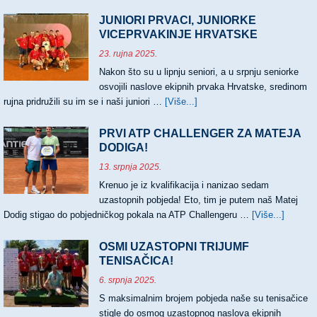
TRI
NASLOVA
JUNIORI PRVACI, JUNIORKE
HRVATSKIH
VICEPRVAKINJE HRVATSKE
PRVAKA
23. rujna 2025.
Nakon što su u lipnju seniori, a u srpnju seniorke
osvojili naslove ekipnih prvaka Hrvatske, sredinom
rujna pridružili su im se i naši juniori …
[Više...]
about
JUNIORI
PRVACI,
PRVI ATP CHALLENGER ZA MATEJA
JUNIORKE
DODIGA!
VICEPRVAKINJE
13. srpnja 2025.
HRVATSKE
Krenuo je iz kvalifikacija i nanizao sedam
uzastopnih pobjeda! Eto, tim je putem naš Matej
Dodig stigao do pobjedničkog pokala na ATP Challengeru …
[Više...]
about
PRVI
ATP
OSMI UZASTOPNI TRIJUMF
CHALL
TENISAČICA!
ZA
6. srpnja 2025.
MATEJ
S maksimalnim brojem pobjeda naše su tenisačice
DODIG
stigle do osmog uzastopnog naslova ekipnih