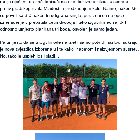
ranije riješeno da naši tenisači nisu neočekivano kiksali u susretu
protiv gradskog rivala Mladosti u predzadnjem kolu. Naime, nakon što
su poveli sa 3-0 nakon tri odigrana singla, poraženi su na opće
iznenađenje u preostala četiri dvoboja i tako izgubili meč sa 3-4,
odnosno umjesto planirana tri boda, osvojen je samo jedan.
Pa umjesto da se u Ogulin ode na izlet i samo potvrdi naslov, na kraju
je nova zvjezdica izborena u i te kako napetom i neizvjesnom susretu.
No, tako je uspjeh još i slađi…