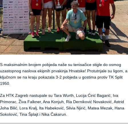
S maksimalnim brojem pobjeda naše su tenisačice stigle do osmog
uzastopnog naslova ekipnih prvakinja Hrvatske! Protutnjale su ligom, a
ključnom se na kraju pokazala 3-2 pobjeda u gostima protiv TK Split
1950.
Za HTK Zagreb nastupale su Tara Wurth, Lucija Ćirić Bagarić, Iva
Primorac, Živa Falkner, Ana Konjuh, Ria Derniković Novaković, Astrid
Joha Bilić, Lora Kralj, Ita Habeković, Silvia Njirić, Matea Mezak, Hana
Sokolović, Tina Šplajt i Nika Čakarun.