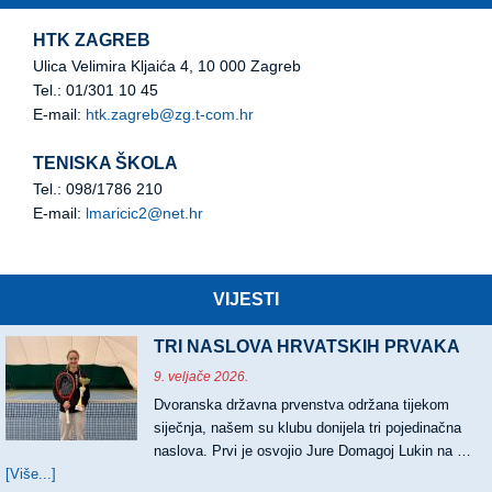
HTK ZAGREB
Ulica Velimira Kljaića 4, 10 000 Zagreb
Tel.: 01/301 10 45
E-mail:
htk.zagreb@zg.t-com.hr
TENISKA ŠKOLA
Tel.: 098/1786 210
E-mail:
lmaricic2@net.hr
VIJESTI
TRI NASLOVA HRVATSKIH PRVAKA
9. veljače 2026.
Dvoranska državna prvenstva održana tijekom
siječnja, našem su klubu donijela tri pojedinačna
naslova. Prvi je osvojio Jure Domagoj Lukin na …
[Više...]
about