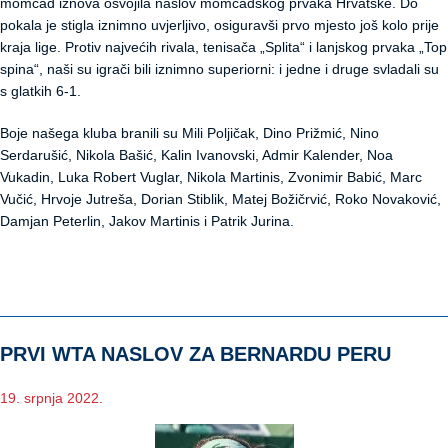
momčad iznova osvojila naslov momčadskog prvaka Hrvatske. Do
pokala je stigla iznimno uvjerljivo, osiguravši prvo mjesto još kolo prije
kraja lige. Protiv najvećih rivala, tenisača „Splita“ i lanjskog prvaka „Top
spina“, naši su igrači bili iznimno superiorni: i jedne i druge svladali su
s glatkih 6-1.
Boje našega kluba branili su Mili Poljičak, Dino Prižmić, Nino
Serdarušić, Nikola Bašić, Kalin Ivanovski, Admir Kalender, Noa
Vukadin, Luka Robert Vuglar, Nikola Martinis, Zvonimir Babić, Marc
Vučić, Hrvoje Jutreša, Dorian Stiblik, Matej Božičrvić, Roko Novaković,
Damjan Peterlin, Jakov Martinis i Patrik Jurina.
PRVI WTA NASLOV ZA BERNARDU PERU
19. srpnja 2022.