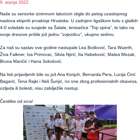
9. srpnja 2022.
Naše su seniorke iznimnom lakoćom stigle do petog uzastopnog
naslova ekipnih prvakinje Hrvatske. U zadnjem ligaškom kolu s glatkih
4-0 svladale su susjede sa Šalate, tenisačice “Top spina”, te tako na
svoje dresove prišile još jednu “zvjezdicu”, ukupno sedmu.
Za naš su sastav ove godine nastupale Lea Bošković, Tara Wuerth,
Živa Falkner, Iva Primorac, Silvia Njirić, Ita Habeković, Matea Mezak,
Bruna Maričić i Hana Sokolović.
Na listi prijavljenih bile su još Ana Konjuh, Bernarda Pera, Lucija Ćirić
Bagarić, Tena Rajki i Neli Šunjić, no one zbog profesionalnih obaveza,
ozljeda ili bolesti, nisu zabilježile nastup.
Čestitke od srca!