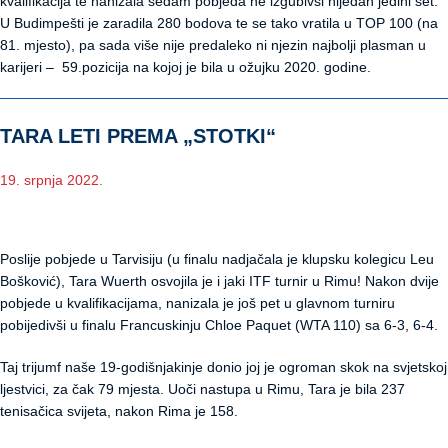
kvalifikacija te nanizala sedam pobjeda ne izgubivši nijedan jedini set.
U Budimpešti je zaradila 280 bodova te se tako vratila u TOP 100 (na
81. mjesto), pa sada više nije predaleko ni njezin najbolji plasman u
karijeri – 59.pozicija na kojoj je bila u ožujku 2020. godine.
TARA LETI PREMA „STOTKI“
19. srpnja 2022.
Poslije pobjede u Tarvisiju (u finalu nadjačala je klupsku kolegicu Leu
Bošković), Tara Wuerth osvojila je i jaki ITF turnir u Rimu! Nakon dvije
pobjede u kvalifikacijama, nanizala je još pet u glavnom turniru
pobijedivši u finalu Francuskinju Chloe Paquet (WTA 110) sa 6-3, 6-4.
Taj trijumf naše 19-godišnjakinje donio joj je ogroman skok na svjetskoj
ljestvici, za čak 79 mjesta. Uoči nastupa u Rimu, Tara je bila 237
tenisačica svijeta, nakon Rima je 158.