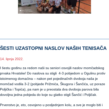
ŠESTI UZASTOPNI NASLOV NAŠIH TENISAČA
14. lipnja 2022.
I šestu godinu za redom naši su seniori osvojili naslov momčadskog
prvaka Hrvatske! Do naslova su stigli 4-3 pobjedom u Ogulinu protiv
istoimenog domaćina – nakon pet pojedinačnih dvoboja naša je
momčad vodila 3-2 (pobjede Prižmića, Škugora i Šančića, uz poraze
Poljička i Topića), pa nam je u preostala dva dvoboja parova bila
dovoljna jedna pobjeda do koje su glatko stigli Šančić i Poljičak.
Prvenstvo je, eto, osvojeno u posljednjem kolu, a sve je moglo biti i