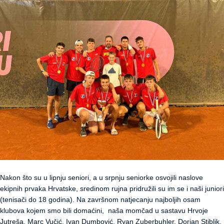
Nakon što su u lipnju seniori, a u srpnju seniorke osvojili naslove
ekipnih prvaka Hrvatske, sredinom rujna pridružili su im se i naši juniori
(tenisači do 18 godina). Na završnom natjecanju najboljih osam
klubova kojem smo bili domaćini, naša momčad u sastavu Hrvoje
Jutreša, Marc Vučić, Ivan Dumbović, Ryan Zuberbuhler, Dorian Stiblik,