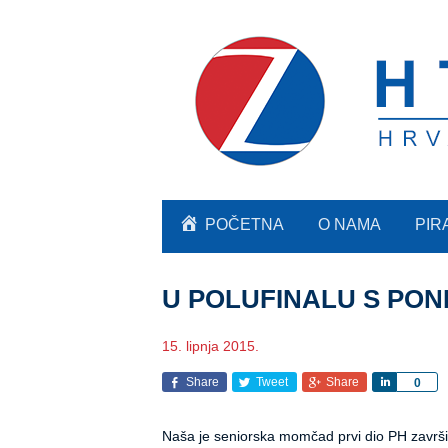
POČETNA
O NAMA
PIR
U POLUFINALU S PO
15. lipnja 2015.
Share
Tweet
Share
Share
0
Naša je seniorska momčad prvi dio PH završi