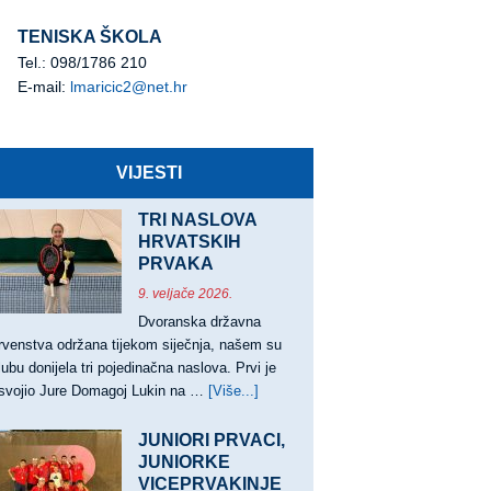
TENISKA ŠKOLA
Tel.: 098/1786 210
E-mail:
lmaricic2@net.hr
VIJESTI
TRI NASLOVA
HRVATSKIH
PRVAKA
9. veljače 2026.
Dvoranska državna
rvenstva održana tijekom siječnja, našem su
lubu donijela tri pojedinačna naslova. Prvi je
svojio Jure Domagoj Lukin na …
[Više...]
about
TRI
NASLOVA
JUNIORI PRVACI,
HRVATSKIH
JUNIORKE
VICEPRVAKINJE
PRVAKA