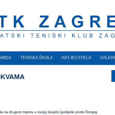
AMIDA
TENISKA ŠKOLA
NATJECATELJI
GALERI
NIKVAMA
la na drugom mjestu u svojoj skupini (pobjede protiv Donjeg