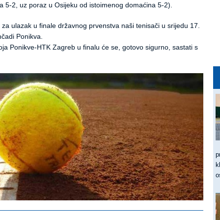
a 5-2, uz poraz u Osijeku od istoimenog domaćina 5-2).
 za ulazak u finale državnog prvenstva naši tenisači u srijedu 17.
mčadi Ponikva.
oja Ponikve-HTK Zagreb u finalu će se, gotovo sigurno, sastati s
p
k
o