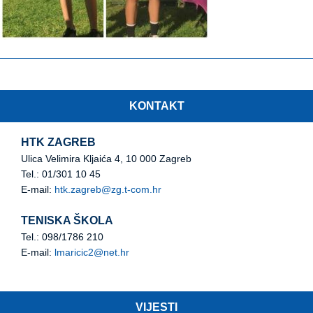
KONTAKT
HTK ZAGREB
Ulica Velimira Kljaića 4, 10 000 Zagreb
Tel.: 01/301 10 45
E-mail:
htk.zagreb@zg.t-com.hr
TENISKA ŠKOLA
Tel.: 098/1786 210
E-mail:
lmaricic2@net.hr
VIJESTI