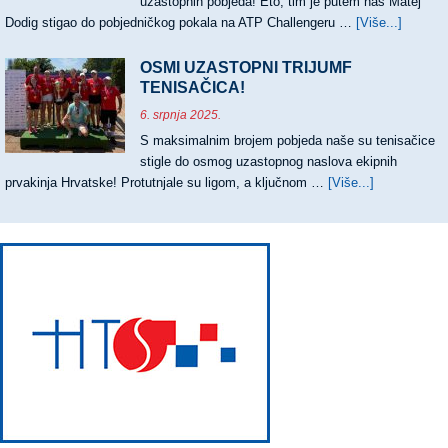
uzastopnih pobjeda! Eto, tim je putem naš Matej
Dodig stigao do pobjedničkog pokala na ATP Challengeru …
[Više...]
about
PRVI
ATP
OSMI UZASTOPNI TRIJUMF
CHALL
TENISAČICA!
ZA
6. srpnja 2025.
MATEJ
S maksimalnim brojem pobjeda naše su tenisačice
DODIG
stigle do osmog uzastopnog naslova ekipnih
prvakinja Hrvatske! Protutnjale su ligom, a ključnom …
[Više...]
about
OSMI
UZASTOPN
TRIJUMF
TENISAČIC