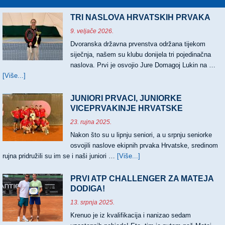
TRI NASLOVA HRVATSKIH PRVAKA
9. veljače 2026.
Dvoranska državna prvenstva održana tijekom
siječnja, našem su klubu donijela tri pojedinačna
naslova. Prvi je osvojio Jure Domagoj Lukin na …
[Više...]
about
TRI
NASLOVA
JUNIORI PRVACI, JUNIORKE
HRVATSKIH
VICEPRVAKINJE HRVATSKE
PRVAKA
23. rujna 2025.
Nakon što su u lipnju seniori, a u srpnju seniorke
osvojili naslove ekipnih prvaka Hrvatske, sredinom
rujna pridružili su im se i naši juniori …
[Više...]
about
JUNIORI
PRVACI,
PRVI ATP CHALLENGER ZA MATEJA
JUNIORKE
DODIGA!
VICEPRVAKINJE
13. srpnja 2025.
HRVATSKE
Krenuo je iz kvalifikacija i nanizao sedam