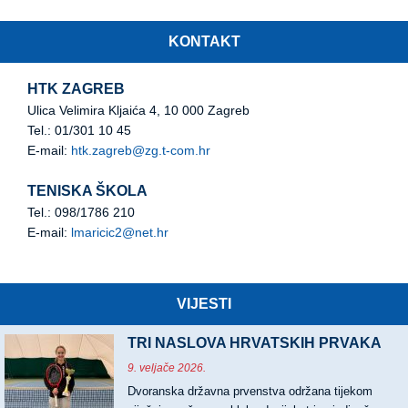
KONTAKT
HTK ZAGREB
Ulica Velimira Kljaića 4, 10 000 Zagreb
Tel.: 01/301 10 45
E-mail:
htk.zagreb@zg.t-com.hr
TENISKA ŠKOLA
Tel.: 098/1786 210
E-mail:
lmaricic2@net.hr
VIJESTI
TRI NASLOVA HRVATSKIH PRVAKA
9. veljače 2026.
Dvoranska državna prvenstva održana tijekom