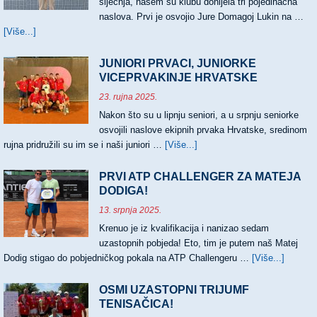
siječnja, našem su klubu donijela tri pojedinačna
naslova. Prvi je osvojio Jure Domagoj Lukin na …
[Više...]
about
TRI
NASLOVA
JUNIORI PRVACI, JUNIORKE
HRVATSKIH
VICEPRVAKINJE HRVATSKE
PRVAKA
23. rujna 2025.
Nakon što su u lipnju seniori, a u srpnju seniorke
osvojili naslove ekipnih prvaka Hrvatske, sredinom
rujna pridružili su im se i naši juniori …
[Više...]
about
JUNIORI
PRVACI,
PRVI ATP CHALLENGER ZA MATEJA
JUNIORKE
DODIGA!
VICEPRVAKINJE
13. srpnja 2025.
HRVATSKE
Krenuo je iz kvalifikacija i nanizao sedam
uzastopnih pobjeda! Eto, tim je putem naš Matej
Dodig stigao do pobjedničkog pokala na ATP Challengeru …
[Više...]
about
PRVI
ATP
OSMI UZASTOPNI TRIJUMF
CHALL
TENISAČICA!