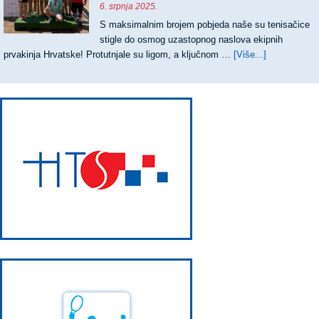
ZA
6. srpnja 2025.
MATEJ
S maksimalnim brojem pobjeda naše su tenisačice
DODIG
stigle do osmog uzastopnog naslova ekipnih
prvakinja Hrvatske! Protutnjale su ligom, a ključnom …
[Više...]
about
OSMI
UZASTOPN
TRIJUMF
TENISAČIC