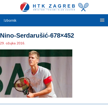
Izbornik
Nino-Serdarušić-678×452
29. ožujka 2016.