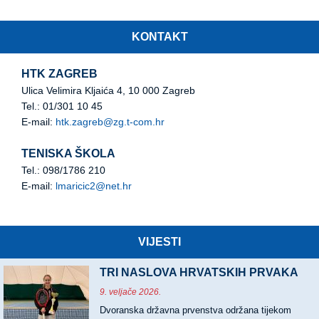
KONTAKT
HTK ZAGREB
Ulica Velimira Kljaića 4, 10 000 Zagreb
Tel.: 01/301 10 45
E-mail:
htk.zagreb@zg.t-com.hr
TENISKA ŠKOLA
Tel.: 098/1786 210
E-mail:
lmaricic2@net.hr
VIJESTI
TRI NASLOVA HRVATSKIH PRVAKA
9. veljače 2026.
Dvoranska državna prvenstva održana tijekom