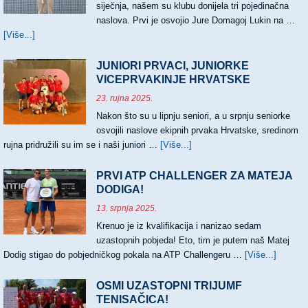
siječnja, našem su klubu donijela tri pojedinačna
naslova. Prvi je osvojio Jure Domagoj Lukin na …
[Više...]
about
TRI
NASLOVA
JUNIORI PRVACI, JUNIORKE
HRVATSKIH
VICEPRVAKINJE HRVATSKE
PRVAKA
23. rujna 2025.
Nakon što su u lipnju seniori, a u srpnju seniorke
osvojili naslove ekipnih prvaka Hrvatske, sredinom
rujna pridružili su im se i naši juniori …
[Više...]
about
JUNIORI
PRVACI,
PRVI ATP CHALLENGER ZA MATEJA
JUNIORKE
DODIGA!
VICEPRVAKINJE
13. srpnja 2025.
HRVATSKE
Krenuo je iz kvalifikacija i nanizao sedam
uzastopnih pobjeda! Eto, tim je putem naš Matej
Dodig stigao do pobjedničkog pokala na ATP Challengeru …
[Više...]
about
PRVI
ATP
OSMI UZASTOPNI TRIJUMF
CHALL
TENISAČICA!