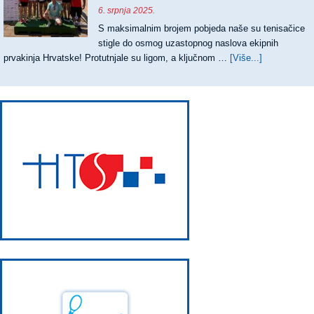
ZA
6. srpnja 2025.
MATEJ
S maksimalnim brojem pobjeda naše su tenisačice
DODIG
stigle do osmog uzastopnog naslova ekipnih
prvakinja Hrvatske! Protutnjale su ligom, a ključnom …
[Više...]
about
OSMI
UZASTOPN
TRIJUMF
TENISAČIC