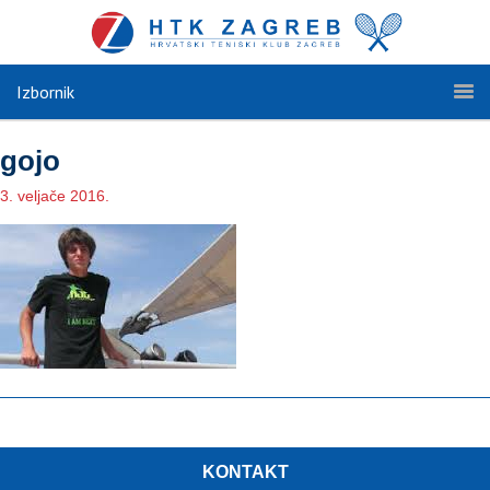
Izbornik
gojo
3. veljače 2016.
KONTAKT