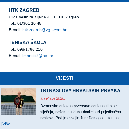
HTK ZAGREB
Ulica Velimira Kljaića 4, 10 000 Zagreb
Tel.: 01/301 10 45
E-mail:
htk.zagreb@zg.t-com.hr
TENISKA ŠKOLA
Tel.: 098/1786 210
E-mail:
lmaricic2@net.hr
VIJESTI
TRI NASLOVA HRVATSKIH PRVAKA
9. veljače 2026.
Dvoranska državna prvenstva održana tijekom
siječnja, našem su klubu donijela tri pojedinačna
naslova. Prvi je osvojio Jure Domagoj Lukin na …
[Više...]
about