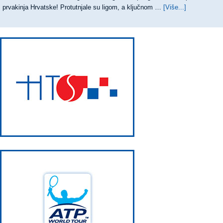
prvakinja Hrvatske! Protutnjale su ligom, a ključnom …
[Više...]
about
OSMI
UZASTOPN
TRIJUMF
TENISAČIC