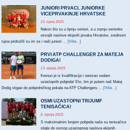
TRI
NASLOVA
JUNIORI PRVACI, JUNIORKE
HRVATSKIH
VICEPRVAKINJE HRVATSKE
PRVAKA
23. rujna 2025.
Nakon što su u lipnju seniori, a u srpnju seniorke
osvojili naslove ekipnih prvaka Hrvatske, sredinom
rujna pridružili su im se i naši juniori …
[Više...]
about
JUNIORI
PRVACI,
PRVI ATP CHALLENGER ZA MATEJA
JUNIORKE
DODIGA!
VICEPRVAKINJE
13. srpnja 2025.
HRVATSKE
Krenuo je iz kvalifikacija i nanizao sedam
uzastopnih pobjeda! Eto, tim je putem naš Matej
Dodig stigao do pobjedničkog pokala na ATP Challengeru …
[Više...]
about
PRVI
ATP
OSMI UZASTOPNI TRIJUMF
CHALL
TENISAČICA!
ZA
6. srpnja 2025.
MATEJ
S maksimalnim brojem pobjeda naše su tenisačice
DODIG
stigle do osmog uzastopnog naslova ekipnih