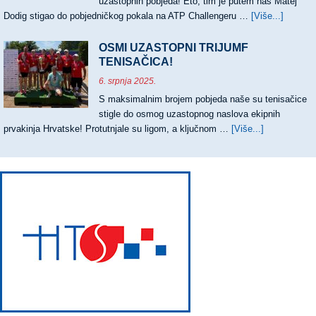
uzastopnih pobjeda! Eto, tim je putem naš Matej
Dodig stigao do pobjedničkog pokala na ATP Challengeru …
[Više...]
about
PRVI
ATP
OSMI UZASTOPNI TRIJUMF
CHALL
TENISAČICA!
ZA
6. srpnja 2025.
MATEJ
S maksimalnim brojem pobjeda naše su tenisačice
DODIG
stigle do osmog uzastopnog naslova ekipnih
prvakinja Hrvatske! Protutnjale su ligom, a ključnom …
[Više...]
about
OSMI
UZASTOPN
TRIJUMF
TENISAČIC