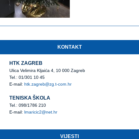
KONTAKT
HTK ZAGREB
Ulica Velimira Kljaića 4, 10 000 Zagreb
Tel.: 01/301 10 45
E-mail:
htk.zagreb@zg.t-com.hr
TENISKA ŠKOLA
Tel.: 098/1786 210
E-mail:
lmaricic2@net.hr
VIJESTI