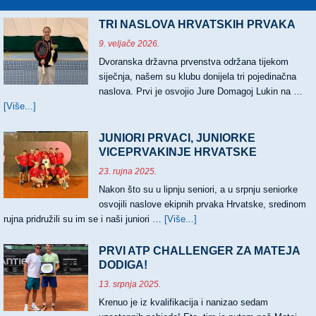
TRI NASLOVA HRVATSKIH PRVAKA
9. veljače 2026.
Dvoranska državna prvenstva održana tijekom
siječnja, našem su klubu donijela tri pojedinačna
naslova. Prvi je osvojio Jure Domagoj Lukin na …
[Više...]
about
TRI
NASLOVA
JUNIORI PRVACI, JUNIORKE
HRVATSKIH
VICEPRVAKINJE HRVATSKE
PRVAKA
23. rujna 2025.
Nakon što su u lipnju seniori, a u srpnju seniorke
osvojili naslove ekipnih prvaka Hrvatske, sredinom
rujna pridružili su im se i naši juniori …
[Više...]
about
JUNIORI
PRVACI,
PRVI ATP CHALLENGER ZA MATEJA
JUNIORKE
DODIGA!
VICEPRVAKINJE
13. srpnja 2025.
HRVATSKE
Krenuo je iz kvalifikacija i nanizao sedam