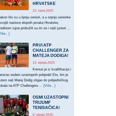
HRVATSKE
23. rujna 2025.
akon što su u lipnju seniori, a u srpnju seniorke
svojili naslove ekipnih prvaka Hrvatske,
redinom rujna pridružili su im se i naši juniori …
Više...]
about
JUNIORI
PRVACI,
PRVI ATP
JUNIORKE
CHALLENGER ZA
VICEPRVAKINJE
MATEJA DODIGA!
HRVATSKE
13. srpnja 2025.
Krenuo je iz kvalifikacija i
anizao sedam uzastopnih pobjeda! Eto, tim je
utem naš Matej Dodig stigao do pobjedničkog
okala na ATP Challengeru …
[Više...]
about
PRVI
ATP
OSMI UZASTOPNI
CHALLENGER
TRIJUMF
TENISAČICA!
ZA
MATEJA
6. srpnja 2025.