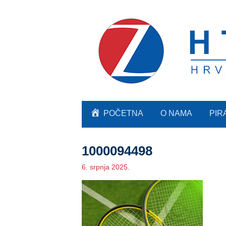
POČETNA
O NAMA
PIR
1000094498
6. srpnja 2025.