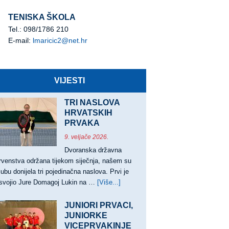
TENISKA ŠKOLA
Tel.: 098/1786 210
E-mail:
lmaricic2@net.hr
VIJESTI
TRI NASLOVA
HRVATSKIH
PRVAKA
9. veljače 2026.
Dvoranska državna
rvenstva održana tijekom siječnja, našem su
lubu donijela tri pojedinačna naslova. Prvi je
svojio Jure Domagoj Lukin na …
[Više...]
about
TRI
NASLOVA
JUNIORI PRVACI,
HRVATSKIH
JUNIORKE
VICEPRVAKINJE
PRVAKA