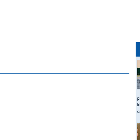
p
k
o