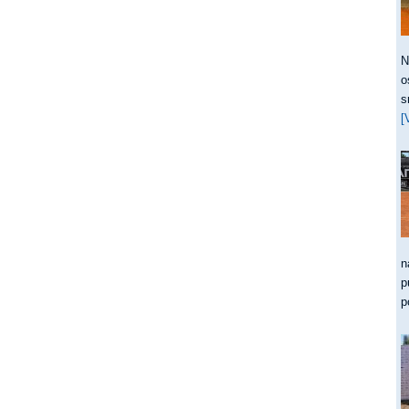
N
o
s
[
n
p
p