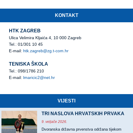
KONTAKT
HTK ZAGREB
Ulica Velimira Kljaića 4, 10 000 Zagreb
Tel.: 01/301 10 45
E-mail:
htk.zagreb@zg.t-com.hr
TENISKA ŠKOLA
Tel.: 098/1786 210
E-mail:
lmaricic2@net.hr
VIJESTI
TRI NASLOVA HRVATSKIH PRVAKA
9. veljače 2026.
Dvoranska državna prvenstva održana tijekom