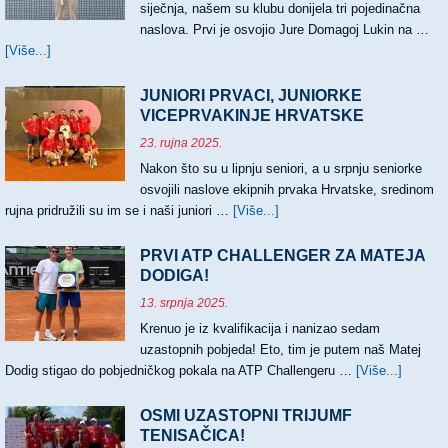
siječnja, našem su klubu donijela tri pojedinačna
naslova. Prvi je osvojio Jure Domagoj Lukin na …
[Više...]
about
TRI
NASLOVA
JUNIORI PRVACI, JUNIORKE
HRVATSKIH
VICEPRVAKINJE HRVATSKE
PRVAKA
23. rujna 2025.
Nakon što su u lipnju seniori, a u srpnju seniorke
osvojili naslove ekipnih prvaka Hrvatske, sredinom
rujna pridružili su im se i naši juniori …
[Više...]
about
JUNIORI
PRVACI,
PRVI ATP CHALLENGER ZA MATEJA
JUNIORKE
DODIGA!
VICEPRVAKINJE
13. srpnja 2025.
HRVATSKE
Krenuo je iz kvalifikacija i nanizao sedam
uzastopnih pobjeda! Eto, tim je putem naš Matej
Dodig stigao do pobjedničkog pokala na ATP Challengeru …
[Više...]
about
PRVI
ATP
OSMI UZASTOPNI TRIJUMF
CHALL
TENISAČICA!