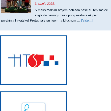
ZA
6. srpnja 2025.
MATEJ
S maksimalnim brojem pobjeda naše su tenisačice
DODIG
stigle do osmog uzastopnog naslova ekipnih
prvakinja Hrvatske! Protutnjale su ligom, a ključnom …
[Više...]
about
OSMI
UZASTOPN
TRIJUMF
TENISAČIC