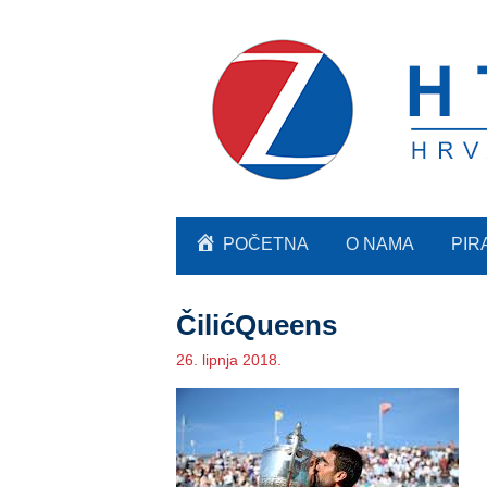
POČETNA
O NAMA
PIR
ČilićQueens
26. lipnja 2018.