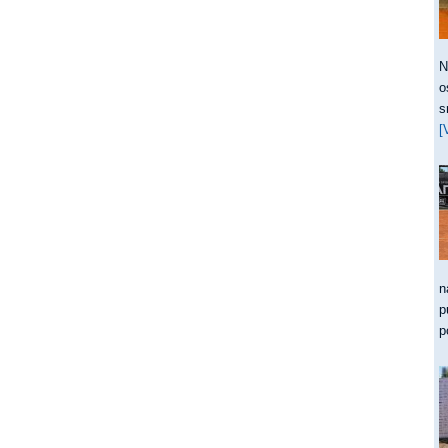
N
o
s
[
n
p
p