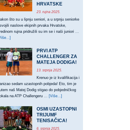
HRVATSKE
23. rujna 2025.
akon što su u lipnju seniori, a u srpnju seniorke
svojili naslove ekipnih prvaka Hrvatske,
redinom rujna pridružili su im se i naši juniori …
Više...]
about
JUNIORI
PRVACI,
PRVI ATP
JUNIORKE
CHALLENGER ZA
VICEPRVAKINJE
MATEJA DODIGA!
HRVATSKE
13. srpnja 2025.
Krenuo je iz kvalifikacija i
anizao sedam uzastopnih pobjeda! Eto, tim je
utem naš Matej Dodig stigao do pobjedničkog
okala na ATP Challengeru …
[Više...]
about
PRVI
ATP
OSMI UZASTOPNI
CHALLENGER
TRIJUMF
TENISAČICA!
ZA
MATEJA
6. srpnja 2025.