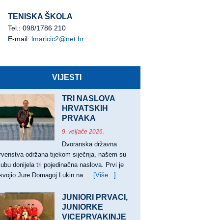
TENISKA ŠKOLA
Tel.: 098/1786 210
E-mail:
lmaricic2@net.hr
VIJESTI
TRI NASLOVA
HRVATSKIH
PRVAKA
9. veljače 2026.
Dvoranska državna
rvenstva održana tijekom siječnja, našem su
lubu donijela tri pojedinačna naslova. Prvi je
svojio Jure Domagoj Lukin na …
[Više...]
about
TRI
NASLOVA
JUNIORI PRVACI,
HRVATSKIH
JUNIORKE
VICEPRVAKINJE
PRVAKA