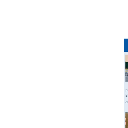
p
k
o