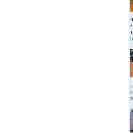
N
o
s
[
n
p
p