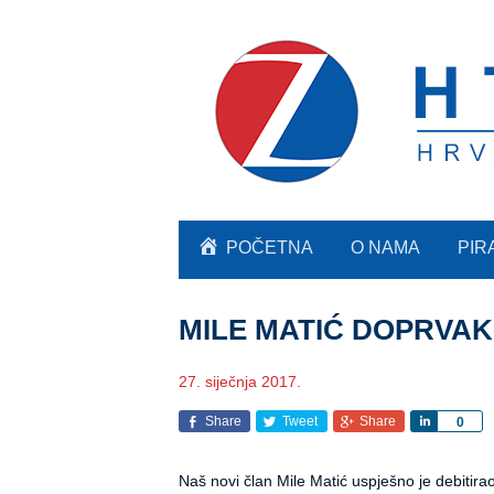
POČETNA
O NAMA
PIR
MILE MATIĆ DOPRVAK
27. siječnja 2017.
Share
Tweet
Share
Share
0
Naš novi član Mile Matić uspješno je debiti