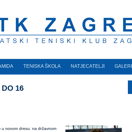
AMIDA
TENISKA ŠKOLA
NATJECATELJI
GALERI
 DO 16
rao u novom dresu: na državnom