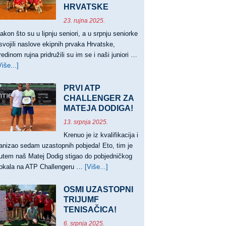
HRVATSKE
23. rujna 2025.
akon što su u lipnju seniori, a u srpnju seniorke
svojili naslove ekipnih prvaka Hrvatske,
redinom rujna pridružili su im se i naši juniori …
Više...]
about
JUNIORI
PRVACI,
PRVI ATP
JUNIORKE
CHALLENGER ZA
VICEPRVAKINJE
MATEJA DODIGA!
HRVATSKE
13. srpnja 2025.
Krenuo je iz kvalifikacija i
anizao sedam uzastopnih pobjeda! Eto, tim je
utem naš Matej Dodig stigao do pobjedničkog
okala na ATP Challengeru …
[Više...]
about
PRVI
ATP
OSMI UZASTOPNI
CHALLENGER
TRIJUMF
TENISAČICA!
ZA
MATEJA
6. srpnja 2025.