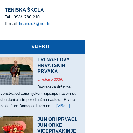
TENISKA ŠKOLA
Tel.: 098/1786 210
E-mail:
lmaricic2@net.hr
VIJESTI
TRI NASLOVA
HRVATSKIH
PRVAKA
9. veljače 2026.
Dvoranska državna
rvenstva održana tijekom siječnja, našem su
lubu donijela tri pojedinačna naslova. Prvi je
svojio Jure Domagoj Lukin na …
[Više...]
about
TRI
NASLOVA
JUNIORI PRVACI,
HRVATSKIH
JUNIORKE
VICEPRVAKINJE
PRVAKA