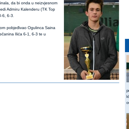
inala, da bi onda u neizvjesnom
bjedi Admiru Kalenderu (TK Top
3-6, 6-3.
dom pobjeđivao Ogulinca Saina
ečanina Ilića 6-1, 6-3 te u
p
k
o