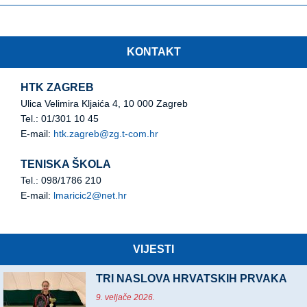
KONTAKT
HTK ZAGREB
Ulica Velimira Kljaića 4, 10 000 Zagreb
Tel.: 01/301 10 45
E-mail:
htk.zagreb@zg.t-com.hr
TENISKA ŠKOLA
Tel.: 098/1786 210
E-mail:
lmaricic2@net.hr
VIJESTI
TRI NASLOVA HRVATSKIH PRVAKA
9. veljače 2026.