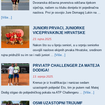
Dvoranska državna prvenstva održana tijekom
siječnja, našem su klubu donijela tri pojedinačna
naslova. Prvi je osvojio Jure Domagoj Lukin na …
[Više...]
about
TRI
NASLOVA
JUNIORI PRVACI, JUNIORKE
HRVATSKIH
VICEPRVAKINJE HRVATSKE
PRVAKA
23. rujna 2025.
Nakon što su u lipnju seniori, a u srpnju seniorke
osvojili naslove ekipnih prvaka Hrvatske, sredinom
rujna pridružili su im se i naši juniori …
[Više...]
about
JUNIORI
PRVACI,
PRVI ATP CHALLENGER ZA MATEJA
JUNIORKE
DODIGA!
VICEPRVAKINJE
13. srpnja 2025.
HRVATSKE
Krenuo je iz kvalifikacija i nanizao sedam
uzastopnih pobjeda! Eto, tim je putem naš Matej
Dodig stigao do pobjedničkog pokala na ATP Challengeru …
[Više...]
about
PRVI
ATP
OSMI UZASTOPNI TRIJUMF