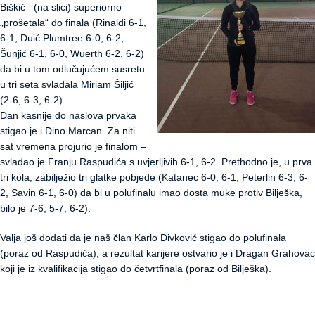
Biškić (na slici) superiorno
„prošetala“ do finala (Rinaldi 6-1,
6-1, Duić Plumtree 6-0, 6-2,
Šunjić 6-1, 6-0, Wuerth 6-2, 6-2)
da bi u tom odlučujućem susretu
u tri seta svladala Miriam Šiljić
(2-6, 6-3, 6-2).
Dan kasnije do naslova prvaka
stigao je i Dino Marcan. Za niti
sat vremena projurio je finalom –
svladao je Franju Raspudića s uvjerljivih 6-1, 6-2. Prethodno je, u prva
tri kola, zabilježio tri glatke pobjede (Katanec 6-0, 6-1, Peterlin 6-3, 6-
2, Savin 6-1, 6-0) da bi u polufinalu imao dosta muke protiv Bilješka,
bilo je 7-6, 5-7, 6-2).
Valja još dodati da je naš član Karlo Divković stigao do polufinala
(poraz od Raspudića), a rezultat karijere ostvario je i Dragan Grahovac
koji je iz kvalifikacija stigao do četvrtfinala (poraz od Bilješka).