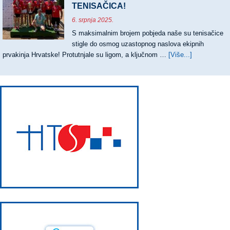
CHALL
TENISAČICA!
ZA
6. srpnja 2025.
MATEJ
S maksimalnim brojem pobjeda naše su tenisačice
DODIG
stigle do osmog uzastopnog naslova ekipnih
prvakinja Hrvatske! Protutnjale su ligom, a ključnom …
[Više...]
about
OSMI
UZASTOPN
TRIJUMF
TENISAČIC