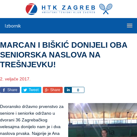
Izbornik
MARCAN I BIŠKIĆ DONIJELI OBA
SENIORSKA NASLOVA NA
TREŠNJEVKU!
2. veljače 2017.
Share
Tweet
Share
Share
0
Dvoransko državno prvenstvo za
seniore i seniorke održano u
dvorani 36 Zagrebačkog
velesajma donijelo nam je i dva
naslova prvaka. Najprije je Ana