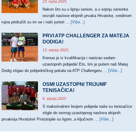
23. rujna 2025.
Nakon što su u lipnju seniori, a u srpnju seniorke
osvojili naslove ekipnih prvaka Hrvatske, sredinom
rujna pridružili su im se i naši juniori …
[Više...]
about
JUNIORI
PRVACI,
PRVI ATP CHALLENGER ZA MATEJA
JUNIORKE
DODIGA!
VICEPRVAKINJE
13. srpnja 2025.
HRVATSKE
Krenuo je iz kvalifikacija i nanizao sedam
uzastopnih pobjeda! Eto, tim je putem naš Matej
Dodig stigao do pobjedničkog pokala na ATP Challengeru …
[Više...]
about
PRVI
ATP
OSMI UZASTOPNI TRIJUMF
CHALL
TENISAČICA!
ZA
6. srpnja 2025.
MATEJ
S maksimalnim brojem pobjeda naše su tenisačice
DODIG
stigle do osmog uzastopnog naslova ekipnih
prvakinja Hrvatske! Protutnjale su ligom, a ključnom …
[Više...]
about
OSMI
UZASTOPN