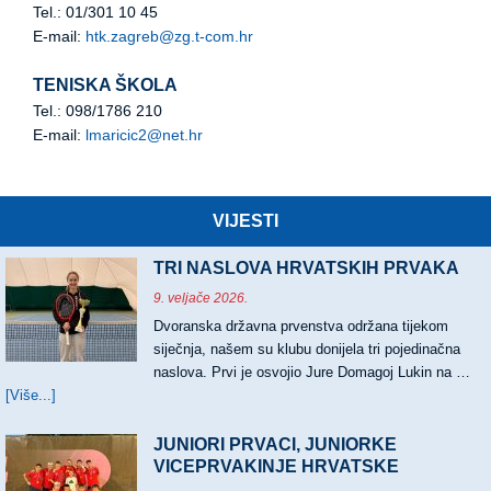
Tel.: 01/301 10 45
E-mail:
htk.zagreb@zg.t-com.hr
TENISKA ŠKOLA
Tel.: 098/1786 210
E-mail:
lmaricic2@net.hr
VIJESTI
TRI NASLOVA HRVATSKIH PRVAKA
9. veljače 2026.
Dvoranska državna prvenstva održana tijekom
siječnja, našem su klubu donijela tri pojedinačna
naslova. Prvi je osvojio Jure Domagoj Lukin na …
[Više...]
about
TRI
NASLOVA
JUNIORI PRVACI, JUNIORKE
HRVATSKIH
VICEPRVAKINJE HRVATSKE
PRVAKA