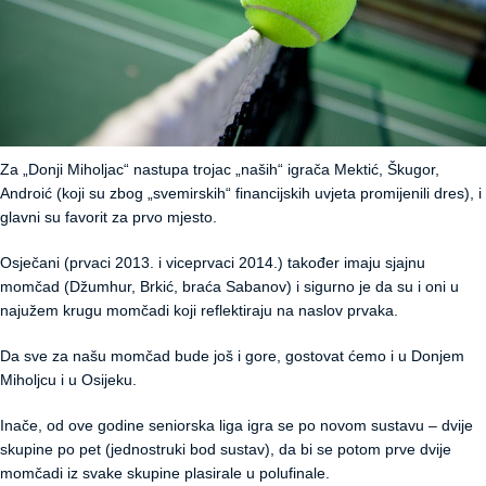
Za „Donji Miholjac“ nastupa trojac „naših“ igrača Mektić, Škugor,
Androić (koji su zbog „svemirskih“ financijskih uvjeta promijenili dres), i
glavni su favorit za prvo mjesto.
Osječani (prvaci 2013. i viceprvaci 2014.) također imaju sjajnu
momčad (Džumhur, Brkić, braća Sabanov) i sigurno je da su i oni u
najužem krugu momčadi koji reflektiraju na naslov prvaka.
Da sve za našu momčad bude još i gore, gostovat ćemo i u Donjem
Miholjcu i u Osijeku.
Inače, od ove godine seniorska liga igra se po novom sustavu – dvije
skupine po pet (jednostruki bod sustav), da bi se potom prve dvije
momčadi iz svake skupine plasirale u polufinale.