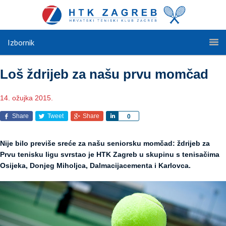
Izbornik
Loš ždrijeb za našu prvu momčad
14. ožujka 2015.
Share
Tweet
Share
Share
0
Nije bilo previše sreće za našu seniorsku momčad: ždrijeb za
Prvu tenisku ligu svrstao je HTK Zagreb u skupinu s tenisačima
Osijeka, Donjeg Miholjca, Dalmacijacementa i Karlovca.