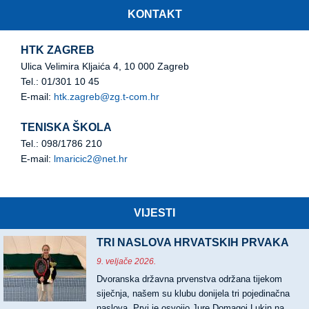
KONTAKT
HTK ZAGREB
Ulica Velimira Kljaića 4, 10 000 Zagreb
Tel.: 01/301 10 45
E-mail:
htk.zagreb@zg.t-com.hr
TENISKA ŠKOLA
Tel.: 098/1786 210
E-mail:
lmaricic2@net.hr
VIJESTI
TRI NASLOVA HRVATSKIH PRVAKA
9. veljače 2026.
Dvoranska državna prvenstva održana tijekom
siječnja, našem su klubu donijela tri pojedinačna
naslova. Prvi je osvojio Jure Domagoj Lukin na …