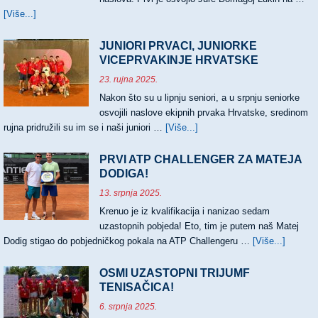
[Više...]
about
TRI
NASLOVA
JUNIORI PRVACI, JUNIORKE
HRVATSKIH
VICEPRVAKINJE HRVATSKE
PRVAKA
23. rujna 2025.
Nakon što su u lipnju seniori, a u srpnju seniorke
osvojili naslove ekipnih prvaka Hrvatske, sredinom
rujna pridružili su im se i naši juniori …
[Više...]
about
JUNIORI
PRVACI,
PRVI ATP CHALLENGER ZA MATEJA
JUNIORKE
DODIGA!
VICEPRVAKINJE
13. srpnja 2025.
HRVATSKE
Krenuo je iz kvalifikacija i nanizao sedam
uzastopnih pobjeda! Eto, tim je putem naš Matej
Dodig stigao do pobjedničkog pokala na ATP Challengeru …
[Više...]
about
PRVI
ATP
OSMI UZASTOPNI TRIJUMF
CHALL
TENISAČICA!
ZA
6. srpnja 2025.
MATEJ