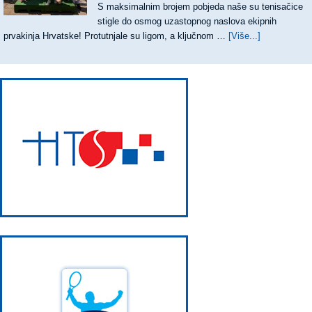
S maksimalnim brojem pobjeda naše su tenisačice
DODIG
stigle do osmog uzastopnog naslova ekipnih
prvakinja Hrvatske! Protutnjale su ligom, a ključnom …
[Više...]
about
OSMI
UZASTOPN
TRIJUMF
TENISAČIC