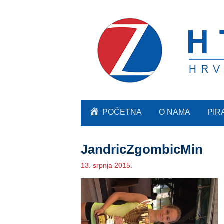
POČETNA
O NAMA
PIR
JandricZgombicMin
13. srpnja 2015.