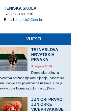
TENISKA ŠKOLA
Tel.: 098/1786 210
E-mail:
lmaricic2@net.hr
VIJESTI
TRI NASLOVA
HRVATSKIH
PRVAKA
9. veljače 2026.
Dvoranska državna
rvenstva održana tijekom siječnja, našem su
lubu donijela tri pojedinačna naslova. Prvi je
svojio Jure Domagoj Lukin na …
[Više...]
about
TRI
NASLOVA
JUNIORI PRVACI,
HRVATSKIH
JUNIORKE
VICEPRVAKINJE
PRVAKA