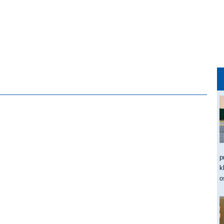
p
k
o