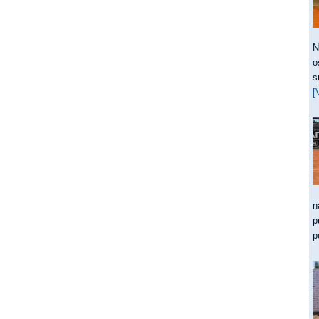
N
o
s
[
n
p
p