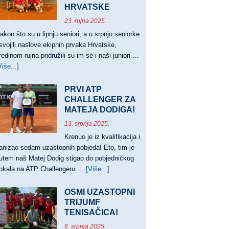
HRVATSKE
23. rujna 2025.
akon što su u lipnju seniori, a u srpnju seniorke
svojili naslove ekipnih prvaka Hrvatske,
redinom rujna pridružili su im se i naši juniori …
Više...]
about
JUNIORI
PRVACI,
PRVI ATP
JUNIORKE
CHALLENGER ZA
VICEPRVAKINJE
MATEJA DODIGA!
HRVATSKE
13. srpnja 2025.
Krenuo je iz kvalifikacija i
anizao sedam uzastopnih pobjeda! Eto, tim je
utem naš Matej Dodig stigao do pobjedničkog
okala na ATP Challengeru …
[Više...]
about
PRVI
ATP
OSMI UZASTOPNI
CHALLENGER
TRIJUMF
TENISAČICA!
ZA
MATEJA
6. srpnja 2025.