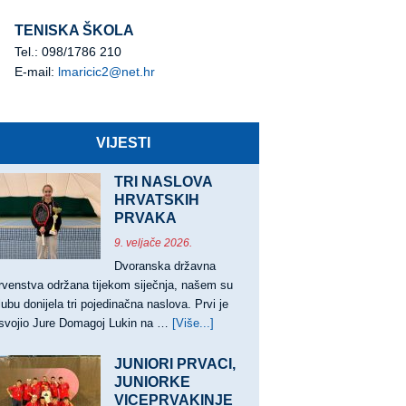
TENISKA ŠKOLA
Tel.: 098/1786 210
E-mail:
lmaricic2@net.hr
VIJESTI
TRI NASLOVA
HRVATSKIH
PRVAKA
9. veljače 2026.
Dvoranska državna
rvenstva održana tijekom siječnja, našem su
lubu donijela tri pojedinačna naslova. Prvi je
svojio Jure Domagoj Lukin na …
[Više...]
about
TRI
NASLOVA
JUNIORI PRVACI,
HRVATSKIH
JUNIORKE
VICEPRVAKINJE
PRVAKA