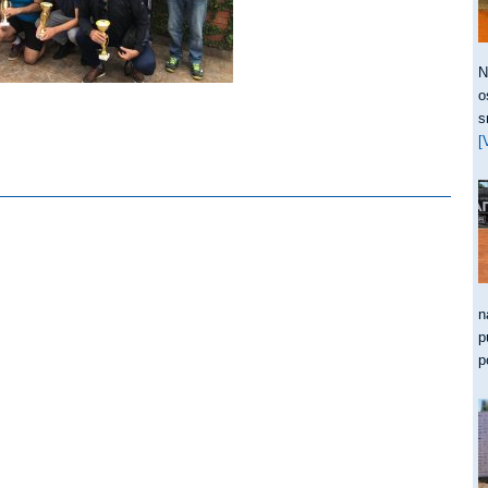
N
o
s
[
n
p
p