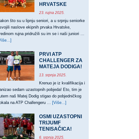
HRVATSKE
23. rujna 2025.
akon što su u lipnju seniori, a u srpnju seniorke
svojili naslove ekipnih prvaka Hrvatske,
redinom rujna pridružili su im se i naši juniori …
Više...]
about
JUNIORI
PRVACI,
PRVI ATP
JUNIORKE
CHALLENGER ZA
VICEPRVAKINJE
MATEJA DODIGA!
HRVATSKE
13. srpnja 2025.
Krenuo je iz kvalifikacija i
anizao sedam uzastopnih pobjeda! Eto, tim je
utem naš Matej Dodig stigao do pobjedničkog
okala na ATP Challengeru …
[Više...]
about
PRVI
ATP
OSMI UZASTOPNI
CHALLENGER
TRIJUMF
TENISAČICA!
ZA
MATEJA
6. srpnja 2025.