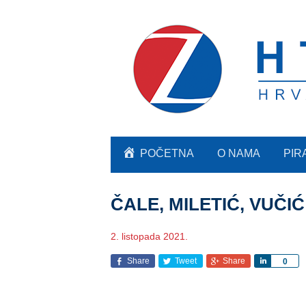
POČETNA
O NAMA
PIR
ČALE, MILETIĆ, VUČI
2. listopada 2021.
Share
Tweet
Share
Share
0