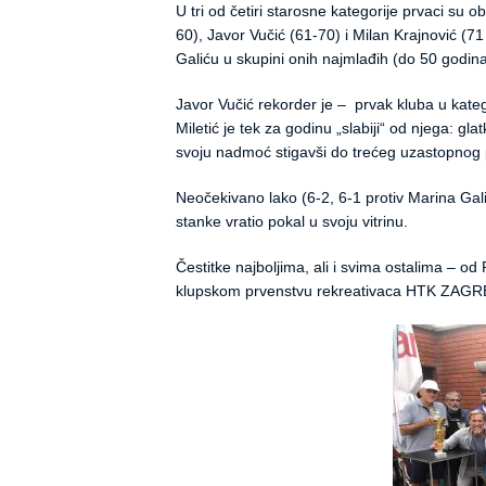
U tri od četiri starosne kategorije prvaci su o
60), Javor Vučić (61-70) i Milan Krajnović (7
Galiću u skupini onih najmlađih (do 50 godina
Javor Vučić rekorder je – prvak kluba u kate
Miletić je tek za godinu „slabiji“ od njega: g
svoju nadmoć stigavši do trećeg uzastopnog 
Neočekivano lako (6-2, 6-1 protiv Marina Gali
stanke vratio pokal u svoju vitrinu.
Čestitke najboljima, ali i svima ostalima – od 
klupskom prvenstvu rekreativaca HTK ZAGR