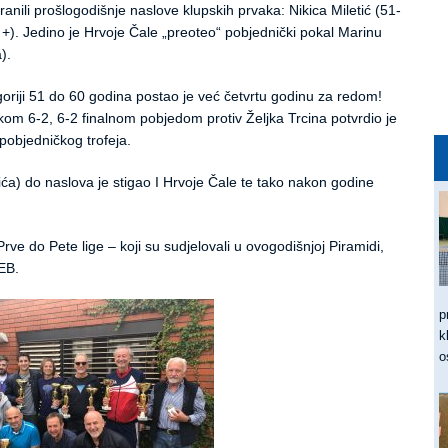
branili prošlogodišnje naslove klupskih prvaka: Nikica Miletić (51-
1 +). Jedino je Hrvoje Čale „preoteo“ pobjednički pokal Marinu
).
goriji 51 do 60 godina postao je već četvrtu godinu za redom!
latkom 6-2, 6-2 finalnom pobjedom protiv Željka Trcina potvrdio je
pobjedničkog trofeja.
ća) do naslova je stigao I Hrvoje Čale te tako nakon godine
Prve do Pete lige – koji su sudjelovali u ovogodišnjoj Piramidi,
EB.
p
k
o