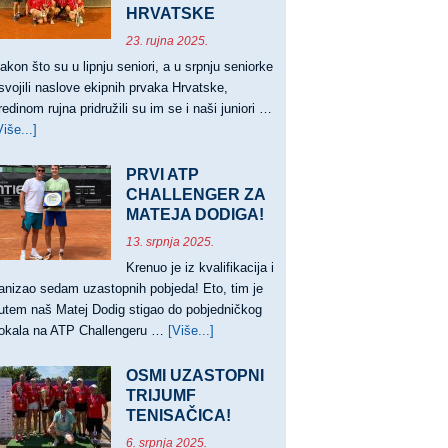
HRVATSKE
23. rujna 2025.
akon što su u lipnju seniori, a u srpnju seniorke
svojili naslove ekipnih prvaka Hrvatske,
redinom rujna pridružili su im se i naši juniori …
Više...]
about
JUNIORI
PRVACI,
PRVI ATP
JUNIORKE
CHALLENGER ZA
VICEPRVAKINJE
MATEJA DODIGA!
HRVATSKE
13. srpnja 2025.
Krenuo je iz kvalifikacija i
anizao sedam uzastopnih pobjeda! Eto, tim je
utem naš Matej Dodig stigao do pobjedničkog
okala na ATP Challengeru …
[Više...]
about
PRVI
ATP
OSMI UZASTOPNI
CHALLENGER
TRIJUMF
TENISAČICA!
ZA
MATEJA
6. srpnja 2025.