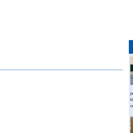
p
k
o