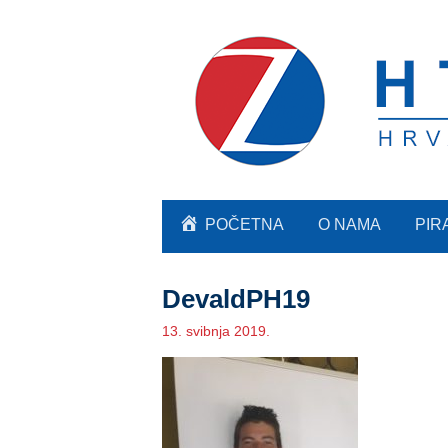
POČETNA
O NAMA
PIR
DevaldPH19
13. svibnja 2019.