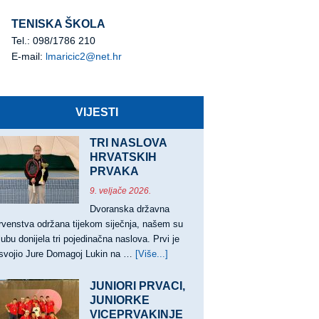
TENISKA ŠKOLA
Tel.: 098/1786 210
E-mail:
lmaricic2@net.hr
VIJESTI
TRI NASLOVA
HRVATSKIH
PRVAKA
9. veljače 2026.
Dvoranska državna
rvenstva održana tijekom siječnja, našem su
lubu donijela tri pojedinačna naslova. Prvi je
svojio Jure Domagoj Lukin na …
[Više...]
about
TRI
NASLOVA
JUNIORI PRVACI,
HRVATSKIH
JUNIORKE
VICEPRVAKINJE
PRVAKA