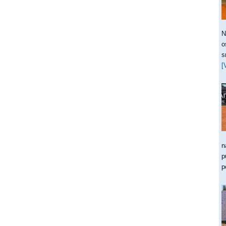
N
o
s
[
n
p
p