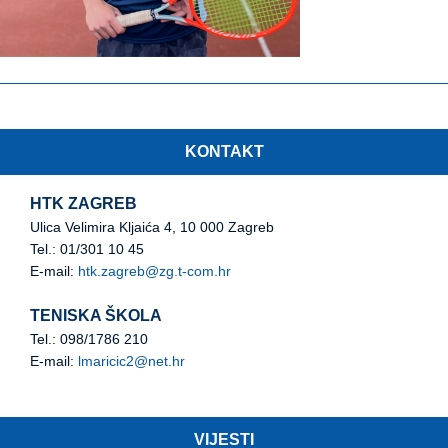
KONTAKT
HTK ZAGREB
Ulica Velimira Kljaića 4, 10 000 Zagreb
Tel.: 01/301 10 45
E-mail:
htk.zagreb@zg.t-com.hr
TENISKA ŠKOLA
Tel.: 098/1786 210
E-mail:
lmaricic2@net.hr
VIJESTI