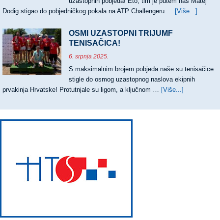
uzastopnih pobjeda! Eto, tim je putem naš Matej
Dodig stigao do pobjedničkog pokala na ATP Challengeru …
[Više...]
about
PRVI
ATP
OSMI UZASTOPNI TRIJUMF
CHALL
TENISAČICA!
ZA
6. srpnja 2025.
MATEJ
S maksimalnim brojem pobjeda naše su tenisačice
DODIG
stigle do osmog uzastopnog naslova ekipnih
prvakinja Hrvatske! Protutnjale su ligom, a ključnom …
[Više...]
about
OSMI
UZASTOPN
TRIJUMF
TENISAČIC