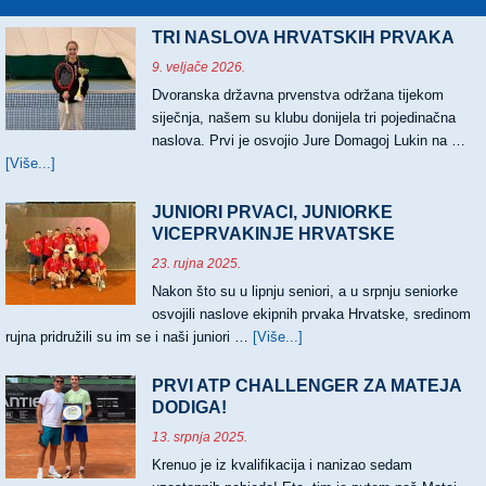
TRI NASLOVA HRVATSKIH PRVAKA
9. veljače 2026.
Dvoranska državna prvenstva održana tijekom
siječnja, našem su klubu donijela tri pojedinačna
naslova. Prvi je osvojio Jure Domagoj Lukin na …
[Više...]
about
TRI
NASLOVA
JUNIORI PRVACI, JUNIORKE
HRVATSKIH
VICEPRVAKINJE HRVATSKE
PRVAKA
23. rujna 2025.
Nakon što su u lipnju seniori, a u srpnju seniorke
osvojili naslove ekipnih prvaka Hrvatske, sredinom
rujna pridružili su im se i naši juniori …
[Više...]
about
JUNIORI
PRVACI,
PRVI ATP CHALLENGER ZA MATEJA
JUNIORKE
DODIGA!
VICEPRVAKINJE
13. srpnja 2025.
HRVATSKE
Krenuo je iz kvalifikacija i nanizao sedam